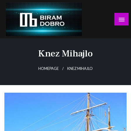
Skip
to
content
… jer BUDUĆNOST nema drugo IME!
Biram DOBRO
Knez Mihajlo
HOMEPAGE
KNEZ MIHAJLO