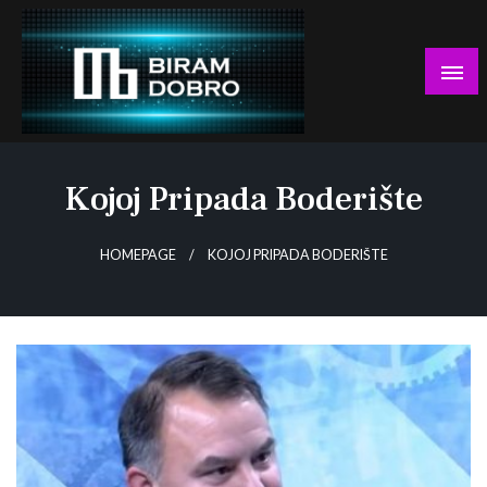
Skip
to
content
… jer BUDUĆNOST nema drugo IME!
Biram DOBRO
Kojoj Pripada Boderište
HOMEPAGE
KOJOJ PRIPADA BODERIŠTE