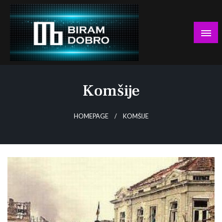
Skip
to
content
… jer BUDUĆNOST nema drugo IME!
Biram DOBRO
Komšije
HOMEPAGE
KOMŠIJE