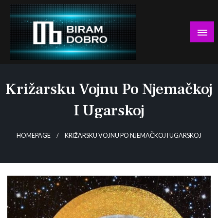
Skip
to
content
… jer BUDUĆNOST nema drugo IME!
Biram DOBRO
Križarsku Vojnu Po Njemačkoj
I Ugarskoj
HOMEPAGE
KRIŽARSKU VOJNU PO NJEMAČKOJ I UGARSKOJ