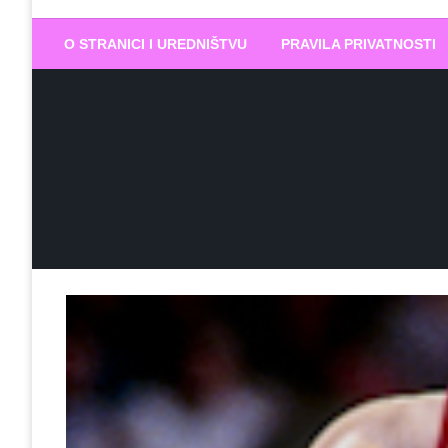
Biram DOBR
… jer BUDUĆNOST nema drugo IME
O STRANICI I UREDNIŠTVU
PRAVILA PRIVATNOSTI