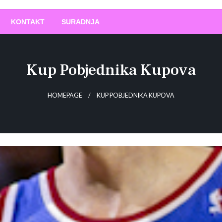
O
!
KONTAKT
SURADNJA
Kup Pobjednika Kupova
HOMEPAGE
KUP POBJEDNIKA KUPOVA