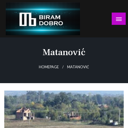
Skip
to
content
… jer BUDUĆNOST nema drugo IME!
Biram DOBRO
Matanović
HOMEPAGE
MATANOVIĆ