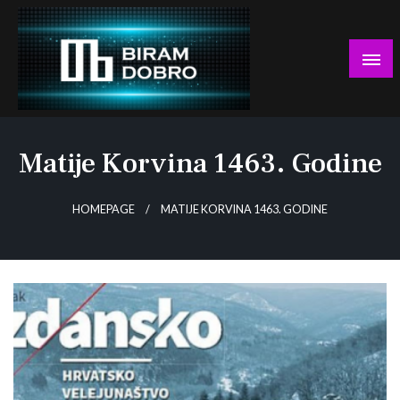
Skip
to
content
… jer BUDUĆNOST nema drugo IME!
Biram DOBRO
Matije Korvina 1463. Godine
HOMEPAGE
MATIJE KORVINA 1463. GODINE