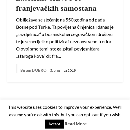
franjevačkih samostana
Obilježava se sjećanje na 550 godina od pada
Bosne pod Turke. Ta povijesna činjenica i danas je
„razdjelnica“ u bosanskohercegovačkom društvu
te ju se nerijetko politizira i neznanstveno tretira.
O ovoj smo temi, stoga, pitali povjesničara
„staroga kova“ dr. fra…
Biram DOBRO
5. prosinca 2019.
This website uses cookies to improve your experience. We'll
assume you're ok with this, but you can opt-out if you wish.
Theme by Silk Themes
Read More
Accept