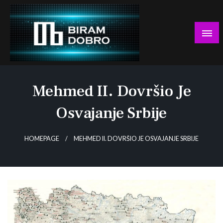
Skip
to
content
… jer BUDUĆNOST nema drugo IME!
Biram DOBRO
Mehmed II. Dovršio Je
Osvajanje Srbije
HOMEPAGE
MEHMED II. DOVRŠIO JE OSVAJANJE SRBIJE