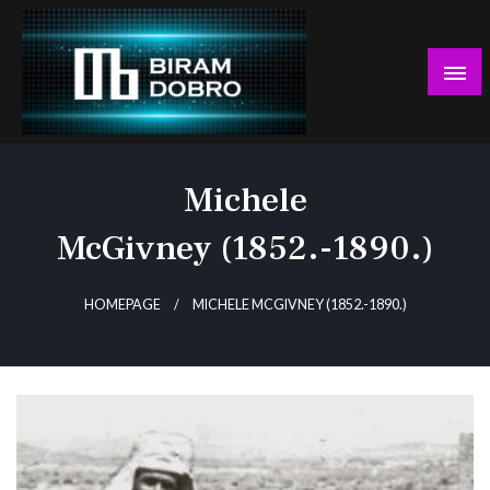
Skip
to
content
… jer BUDUĆNOST nema drugo IME!
Biram DOBRO
Michele
McGivney (1852.-1890.)
HOMEPAGE
MICHELE MCGIVNEY (1852.-1890.)