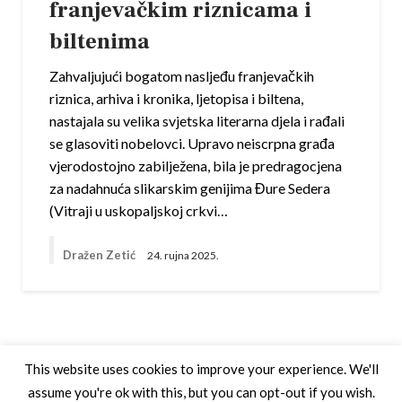
franjevačkim riznicama i
biltenima
Zahvaljujući bogatom nasljeđu franjevačkih
riznica, arhiva i kronika, ljetopisa i biltena,
nastajala su velika svjetska literarna djela i rađali
se glasoviti nobelovci. Upravo neiscrpna građa
vjerodostojno zabilježena, bila je predragocjena
za nadahnuća slikarskim genijima Đure Sedera
(Vitraji u uskopaljskoj crkvi…
Dražen Zetić
24. rujna 2025.
This website uses cookies to improve your experience. We'll
assume you're ok with this, but you can opt-out if you wish.