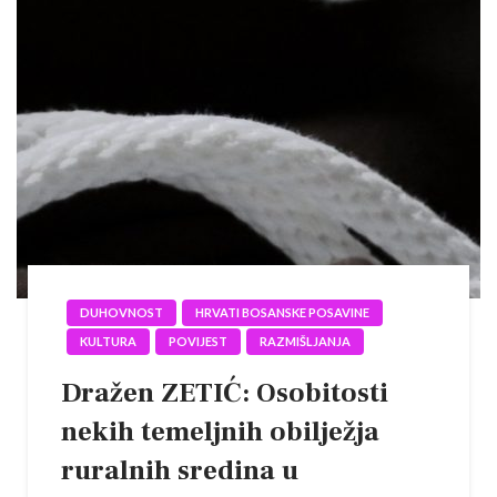
DUHOVNOST
HRVATI BOSANSKE POSAVINE
KULTURA
POVIJEST
RAZMIŠLJANJA
Dražen ZETIĆ: Osobitosti
nekih temeljnih obilježja
ruralnih sredina u