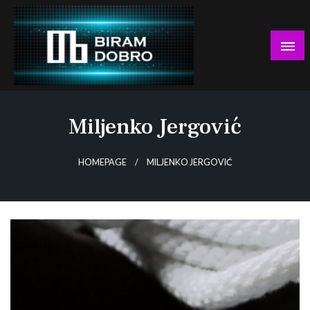
Skip
to
content
… jer BUDUĆNOST nema drugo IME!
Biram DOBRO
Miljenko Jergović
HOMEPAGE
MILJENKO JERGOVIĆ