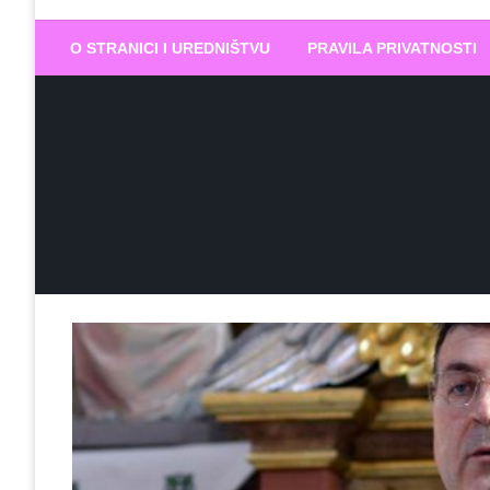
Biram DOBR
… jer BUDUĆNOST nema drugo IME
O STRANICI I UREDNIŠTVU
PRAVILA PRIVATNOSTI