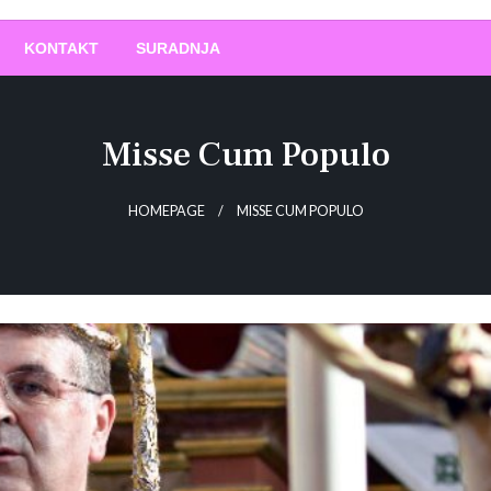
O
!
KONTAKT
SURADNJA
Misse Cum Populo
HOMEPAGE
MISSE CUM POPULO