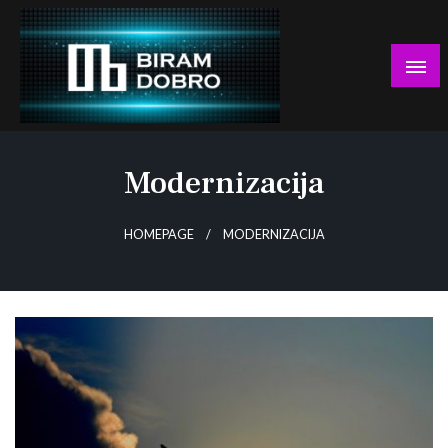
Skip
to
content
… jer BUDUĆNOST nema drugo IME!
Biram DOBRO
Modernizacija
HOMEPAGE
MODERNIZACIJA