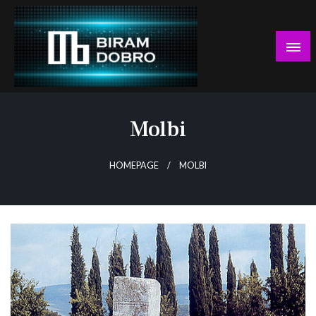
Skip
to
content
… jer BUDUĆNOST nema drugo IME!
Biram DOBRO
Molbi
HOMEPAGE
MOLBI