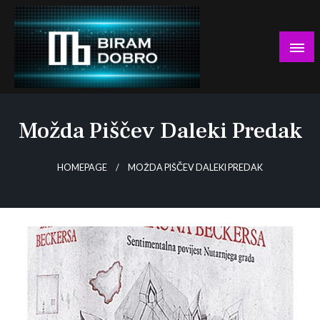
Skip
to
content
… jer BUDUĆNOST nema drugo IME!
Biram DOBRO
Možda Piščev Daleki Predak
HOMEPAGE
MOŽDA PIŠČEV DALEKI PREDAK