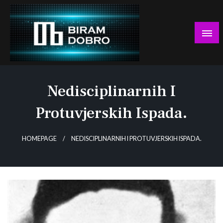
Skip
to
content
… jer BUDUĆNOST nema drugo IME!
Biram DOBRO
Nedisciplinarnih I
Protuvjerskih Ispada.
HOMEPAGE
NEDISCIPLINARNIH I PROTUVJERSKIH ISPADA.