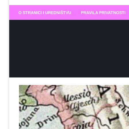
Biram DOBR
… jer BUDUĆNOST nema drugo IME
O STRANICI I UREDNIŠTVU
PRAVILA PRIVATNOSTI