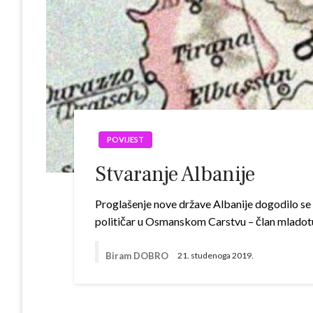
POVIJEST
Stvaranje Albanije
Proglašenje nove države Albanije dogodilo se 2
političar u Osmanskom Carstvu – član mladotu
Biram DOBRO
21. studenoga 2019.