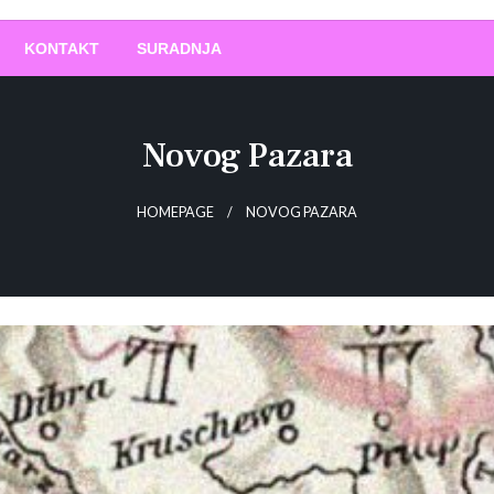
O
!
KONTAKT
SURADNJA
Novog Pazara
HOMEPAGE
NOVOG PAZARA