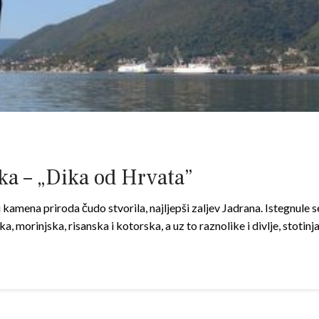
ka – „Dika od Hrvata”
mena priroda čudo stvorila, najljepši zaljev Jadrana. Istegnule 
, morinjska, risanska i kotorska, a uz to raznolike i divlje, stoti