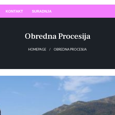
O
!
KONTAKT
SURADNJA
Obredna Procesija
HOMEPAGE
OBREDNA PROCESIJA