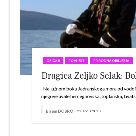
OBIČAJI
POVIJEST
PRIRODNA OBILJEŽJA
Dragica Zeljko Selak: Bo
Na južnom boku Jadranskoga mora od vode i ka
njegove uvale hercegnovska, toplanska, tivatska
Biram DOBRO
22. lipnja 2020.