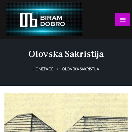
Skip
to
content
… jer BUDUĆNOST nema drugo IME!
Biram DOBRO
Olovska Sakristija
HOMEPAGE
OLOVSKA SAKRISTIJA