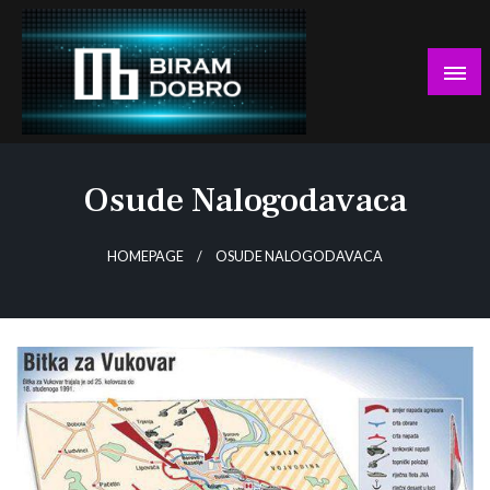
Skip
to
content
… jer BUDUĆNOST nema drugo IME!
Biram DOBRO
Osude Nalogodavaca
HOMEPAGE
OSUDE NALOGODAVACA