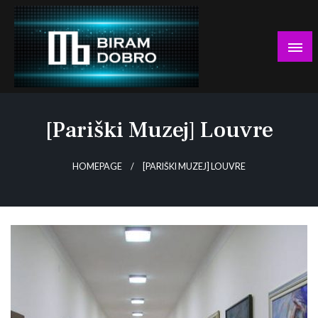
Skip
to
content
… jer BUDUĆNOST nema drugo IME!
Biram DOBRO
[pariški Muzej] Louvre
HOMEPAGE
[PARIŠKI MUZEJ] LOUVRE