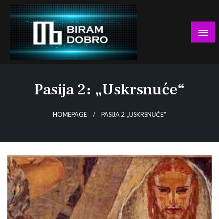
Skip
to
content
… jer BUDUĆNOST nema drugo IME!
Biram DOBRO
Pasija 2: „Uskrsnuće“
HOMEPAGE
PASIJA 2: „USKRSNUĆE“