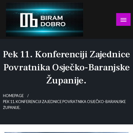
Skip
to
content
… jer BUDUĆNOST nema drugo IME!
Biram DOBRO
Pek 11. Konferenciji Zajednice
Povratnika Osječko-Baranjske
Županije.
HOMEPAGE
PEK 11. KONFERENCIJI ZAJEDNICE POVRATNIKA OSJEČKO-BARANJSKE
ŽUPANIJE.