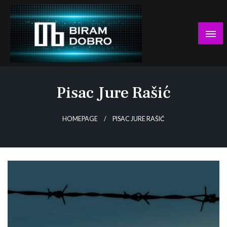
Skip
to
content
… jer BUDUĆNOST nema drugo IME!
Biram DOBRO
Pisac Jure Rašić
HOMEPAGE
PISAC JURE RAŠIĆ