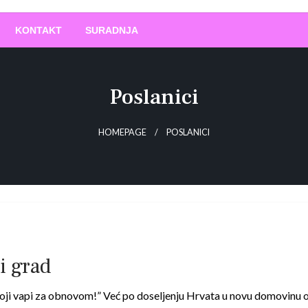
O
!
KONTAKT
SURADNJA
Poslanici
HOMEPAGE
POSLANICI
i grad
 koji vapi za obnovom!” Već po doseljenju Hrvata u novu domovinu o