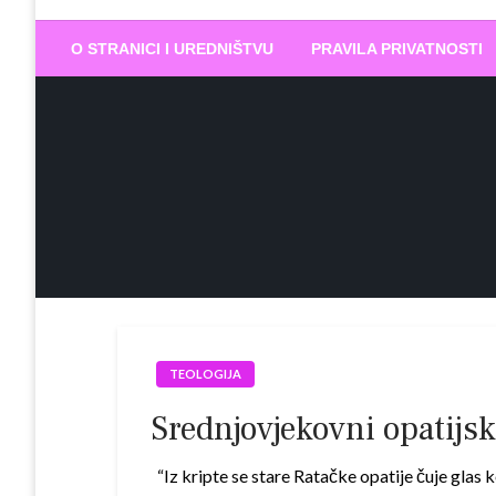
Biram DOBR
… jer BUDUĆNOST nema drugo IME
O STRANICI I UREDNIŠTVU
PRAVILA PRIVATNOSTI
TEOLOGIJA
Srednjovjekovni opatijsk
“Iz kripte se stare Ratačke opatije čuje glas