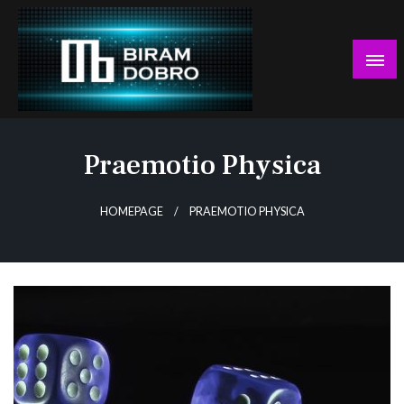
Skip
to
content
… jer BUDUĆNOST nema drugo IME!
Biram DOBRO
Praemotio Physica
HOMEPAGE
PRAEMOTIO PHYSICA