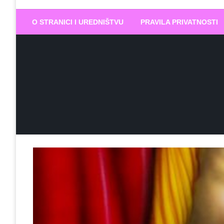
Biram DOBR
… jer BUDUĆNOST nema drugo IME
O STRANICI I UREDNIŠTVU
PRAVILA PRIVATNOSTI