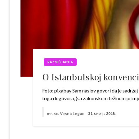
RAZMIŠLJANJA
O Istanbulskoj konvenci
Foto: pixabay Sam naslov govori da je sadržaj 
toga dogovora, (sa zakonskom težinom primjen
mr. sc. Vesna Legac
31. svibnja 2018.