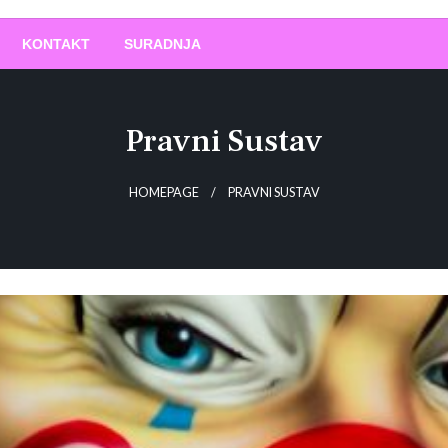
O
!
KONTAKT
SURADNJA
Pravni Sustav
HOMEPAGE
PRAVNI SUSTAV