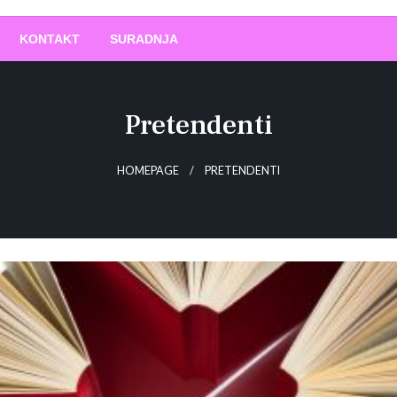
O
!
KONTAKT
SURADNJA
Pretendenti
HOMEPAGE
PRETENDENTI