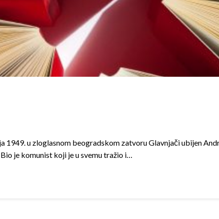
pnja 1949. u zloglasnom beogradskom zatvoru Glavnjači ubijen Andr
Bio je komunist koji je u svemu tražio i…