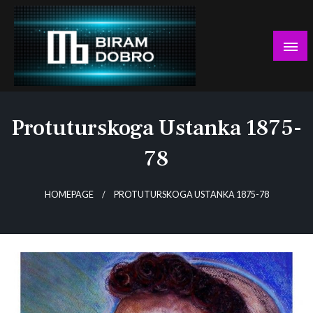
Skip
to
content
… jer BUDUĆNOST nema drugo IME!
Biram DOBRO
Protuturskoga Ustanka 1875-
78
HOMEPAGE
PROTUTURSKOGA USTANKA 1875-78