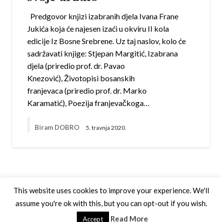
Predgovor knjizi izabranih djela Ivana Frane
Jukića koja će najesen izaći u okviru II kola
edicije Iz Bosne Srebrene. Uz taj naslov, kolo će
sadržavati knjige: Stjepan Margitić, Izabrana
djela (priredio prof. dr. Pavao
Knezović), Životopisi bosanskih
franjevaca (priredio prof. dr. Marko
Karamatić), Poezija franjevačkoga…
Biram DOBRO
5. travnja 2020.
This website uses cookies to improve your experience. We'll
assume you're ok with this, but you can opt-out if you wish.
Theme by Silk Themes
Read More
Accept