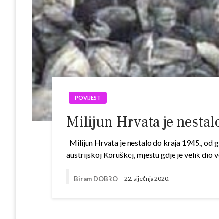
POVIJEST
Milijun Hrvata je nestal
Milijun Hrvata je nestalo do kraja 1945., od g
austrijskoj Koruškoj, mjestu gdje je velik di
Biram DOBRO
22. siječnja 2020.