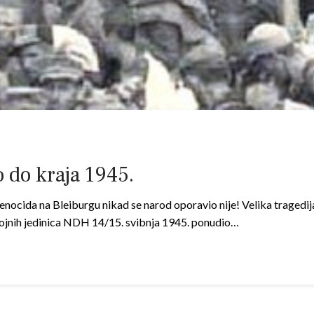
o do kraja 1945.
enocida na Bleiburgu nikad se narod oporavio nije! Velika tragedija
o vojnih jedinica NDH 14/15. svibnja 1945. ponudio…