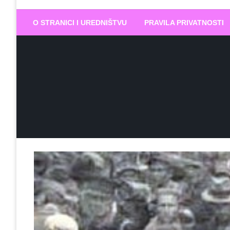
Biram DOBR
… jer BUDUĆNOST nema drugo IME
O STRANICI I UREDNIŠTVU
PRAVILA PRIVATNOSTI