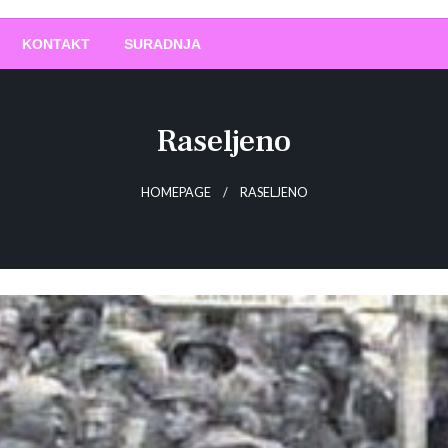
O
!
KONTAKT
SURADNJA
Raseljeno
HOMEPAGE
RASELJENO