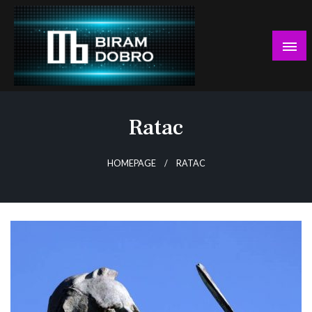
Skip
to
content
… jer BUDUĆNOST nema drugo IME!
Biram DOBRO
Ratac
HOMEPAGE
RATAC