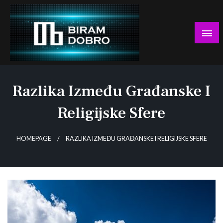
Skip
to
content
… jer BUDUĆNOST nema drugo IME!
Biram DOBRO
Razlika Između Građanske I
Religijske Sfere
HOMEPAGE
RAZLIKA IZMEĐU GRAĐANSKE I RELIGIJSKE SFERE