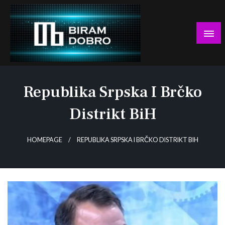
Skip
to
content
… jer BUDUĆNOST nema drugo IME!
Biram DOBRO
Republika Srpska I Brčko
Distrikt BiH
HOMEPAGE
REPUBLIKA SRPSKA I BRČKO DISTRIKT BIH