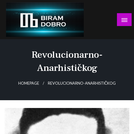
Skip
to
content
… jer BUDUĆNOST nema drugo IME!
Biram DOBRO
Revolucionarno-
Anarhističkog
HOMEPAGE
REVOLUCIONARNO-ANARHISTIČKOG