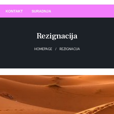
O
!
KONTAKT
SURADNJA
Rezignacija
HOMEPAGE
REZIGNACIJA