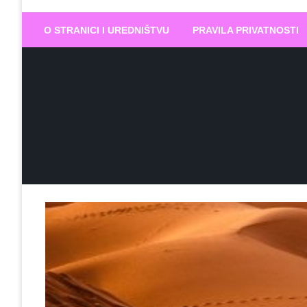
Biram DOBR
… jer BUDUĆNOST nema drugo IME
O STRANICI I UREDNIŠTVU
PRAVILA PRIVATNOSTI