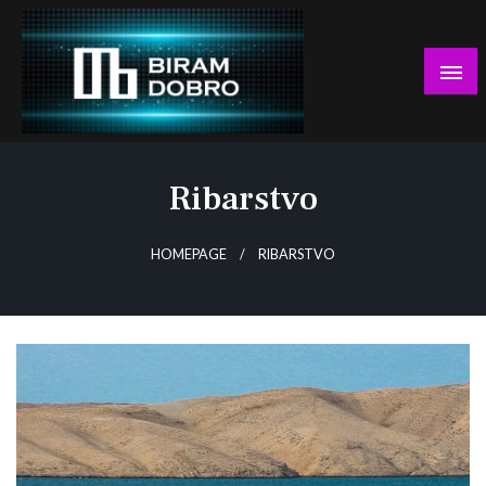
Skip
to
content
… jer BUDUĆNOST nema drugo IME!
Biram DOBRO
Ribarstvo
HOMEPAGE
RIBARSTVO