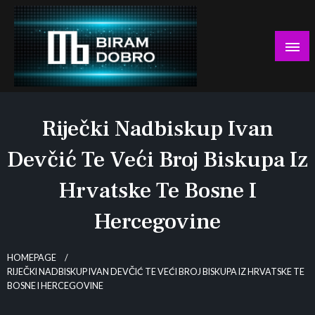
Skip
to
content
… jer BUDUĆNOST nema drugo IME!
Biram DOBRO
Riječki Nadbiskup Ivan
Devčić Te Veći Broj Biskupa Iz
Hrvatske Te Bosne I
Hercegovine
HOMEPAGE
RIJEČKI NADBISKUP IVAN DEVČIĆ TE VEĆI BROJ BISKUPA IZ HRVATSKE TE
BOSNE I HERCEGOVINE