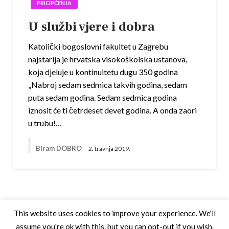
PRIOPĆENJA
U službi vjere i dobra
Katolički bogoslovni fakultet u Zagrebu
najstarija je hrvatska visokoškolska ustanova,
koja djeluje u kontinuitetu dugu 350 godina
„Nabroj sedam sedmica takvih godina, sedam
puta sedam godina. Sedam sedmica godina
iznosit će ti četrdeset devet godina. A onda zaori
u trubu!…
Biram DOBRO
2. travnja 2019.
This website uses cookies to improve your experience. We'll
assume you're ok with this, but you can opt-out if you wish.