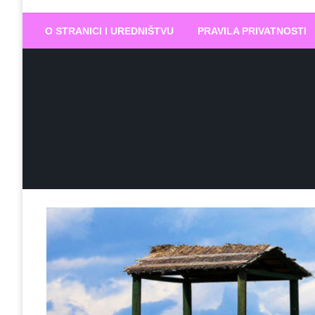
Biram DOBR
… jer BUDUĆNOST nema drugo IME
O STRANICI I UREDNIŠTVU
PRAVILA PRIVATNOSTI