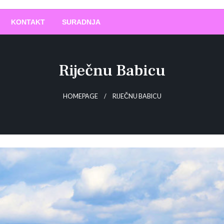
O
!
KONTAKT
SURADNJA
Riječnu Babicu
HOMEPAGE
RIJEČNU BABICU