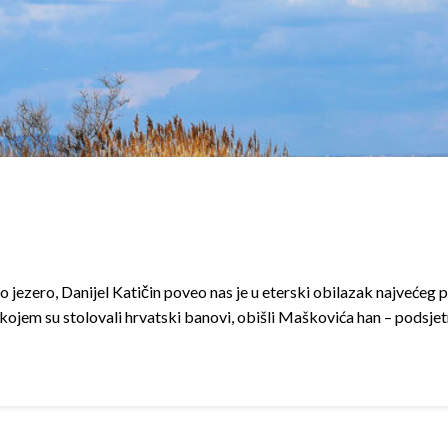
 jezero, Danijel Katičin poveo nas je u eterski obilazak najvećeg 
 kojem su stolovali hrvatski banovi, obišli Maškovića han – podsje