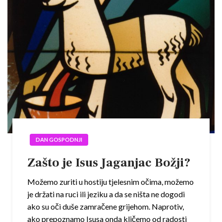
DAN GOSPODNJI
Zašto je Isus Jaganjac Božji?
Možemo zuriti u hostiju tjelesnim očima, možemo
je držati na ruci ili jeziku a da se ništa ne dogodi
ako su oči duše zamračene grijehom. Naprotiv,
ako prepoznamo Isusa onda kličemo od radosti