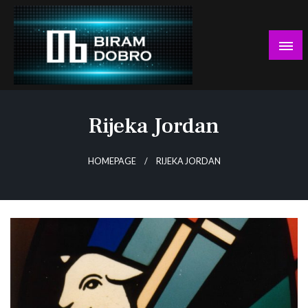
Skip
to
content
… jer BUDUĆNOST nema drugo IME!
Biram DOBRO
Rijeka Jordan
HOMEPAGE
RIJEKA JORDAN