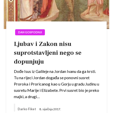
DAN GOSPODNJI
Ljubav i Zakon nisu
suprotstavljeni nego se
dopunjuju
Dođe Isus iz Galileje na Jordan Ivanu da ga krsti.
Tu na rijeci Jordan događa se ponovni susret
Proroka i Proricanog kao u Gorju u gradu Judinu u
susretu Marije i Elizabete. Prvi susret bio je preko
majki, a drugi…
Darko Fiket
8. siječnja 2017.