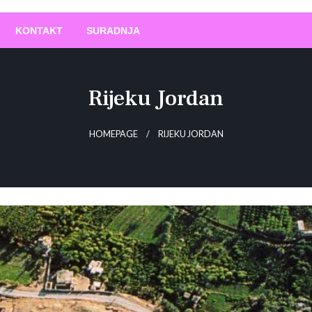
O
!
KONTAKT
SURADNJA
Rijeku Jordan
HOMEPAGE
RIJEKU JORDAN