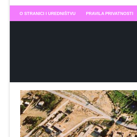
Biram DOBR
… jer BUDUĆNOST nema drugo IME
O STRANICI I UREDNIŠTVU
PRAVILA PRIVATNOSTI