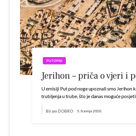
PUTOPISI
Jerihon – priča o vjeri i 
U emisiji Put pod noge upoznali smo Jerihon kak
trubljenja u trube, što je danas moguće posjeti
Biram DOBRO
5. travnja 2020.