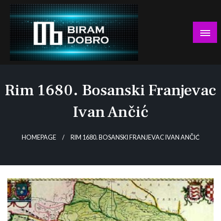
Skip
to
content
… jer BUDUĆNOST nema drugo IME!
Biram DOBRO
Rim 1680. Bosanski Franjevac
Ivan Ančić
HOMEPAGE
RIM 1680. BOSANSKI FRANJEVAC IVAN ANČIĆ