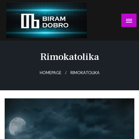
Skip
to
content
… jer BUDUĆNOST nema drugo IME!
Biram DOBRO
Rimokatolika
HOMEPAGE
RIMOKATOLIKA