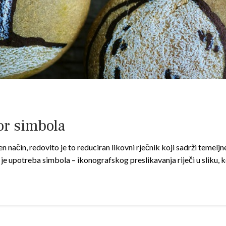
or simbola
 način, redovito je to reduciran likovni rječnik koji sadrži temeljn
 je upotreba simbola – ikonografskog preslikavanja riječi u sliku, k