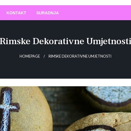
O
!
KONTAKT
SURADNJA
Rimske Dekorativne Umjetnost
HOMEPAGE
RIMSKE DEKORATIVNE UMJETNOSTI