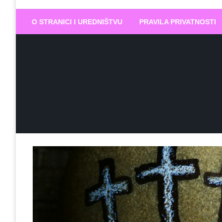
Biram DOBR
… jer BUDUĆNOST nema drugo IME
O STRANICI I UREDNIŠTVU
PRAVILA PRIVATNOSTI