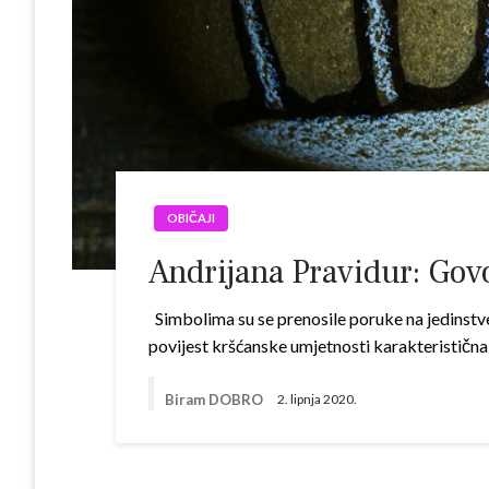
OBIČAJI
Andrijana Pravidur: Gov
Simbolima su se prenosile poruke na jedinstven
povijest krš­ćanske umjetnosti karakteristična
Biram DOBRO
2. lipnja 2020.