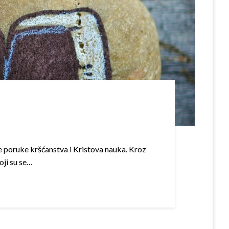
e poruke krš­ćanstva i Kristova nauka. Kroz
oji su se…