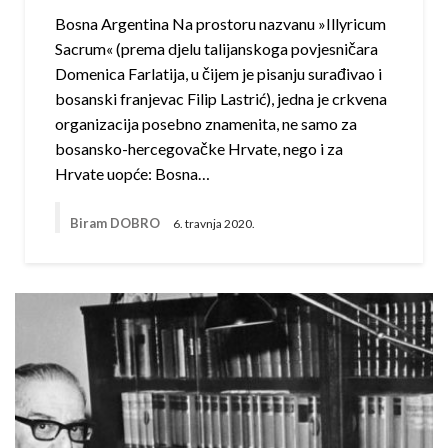
Bosna Argentina Na prostoru nazvanu »Illyricum
Sacrum« (prema djelu talijanskoga povjesničara
Domenica Farlatija, u čijem je pisanju surađivao i
bosanski franjevac Filip Lastrić), jedna je crkvena
organizacija posebno znamenita, ne samo za
bosansko-hercegovačke Hrvate, nego i za
Hrvate uopće: Bosna…
Biram DOBRO
6. travnja 2020.