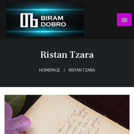
Skip
to
content
… jer BUDUĆNOST nema drugo IME!
Biram DOBRO
Ristan Tzara
HOMEPAGE
RISTAN TZARA