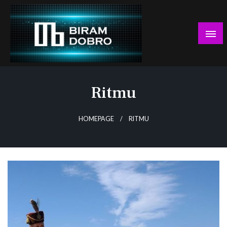
Skip
to
content
… jer BUDUĆNOST nema drugo IME!
Biram DOBRO
Ritmu
HOMEPAGE
RITMU