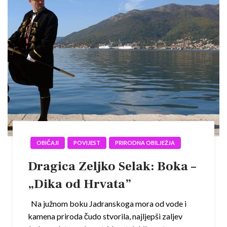
OBIČAJI
POVIJEST
PRIRODNA OBILJEŽJA
Dragica Zeljko Selak: Boka –
„Dika od Hrvata”
Na južnom boku Jadranskoga mora od vode i
kamena priroda čudo stvorila, najljepši zaljev