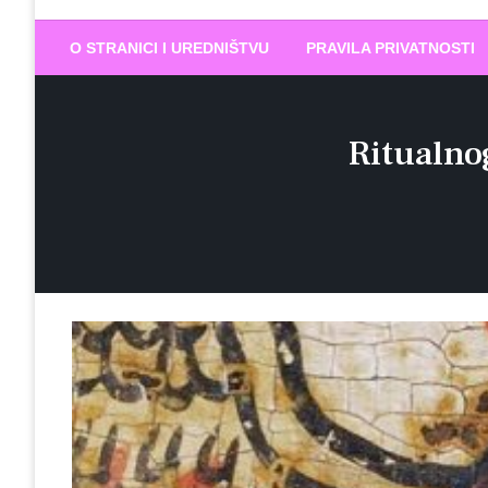
Biram DOBR
… jer BUDUĆNOST nema drugo IME
O STRANICI I UREDNIŠTVU
PRAVILA PRIVATNOSTI
Ritualno