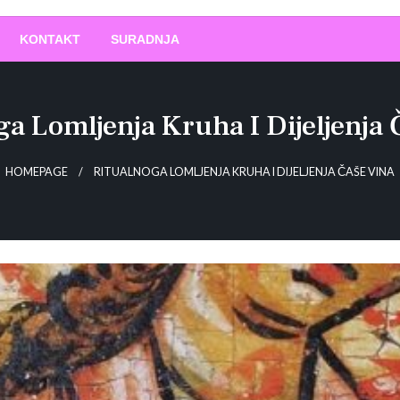
O
!
KONTAKT
SURADNJA
ga Lomljenja Kruha I Dijeljenja 
HOMEPAGE
RITUALNOGA LOMLJENJA KRUHA I DIJELJENJA ČAŠE VINA