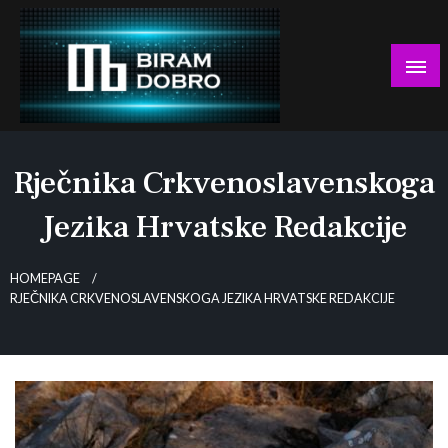
Skip
to
content
… jer BUDUĆNOST nema drugo IME!
Biram DOBRO
Rječnika Crkvenoslavenskoga
Jezika Hrvatske Redakcije
HOMEPAGE
RJEČNIKA CRKVENOSLAVENSKOGA JEZIKA HRVATSKE REDAKCIJE