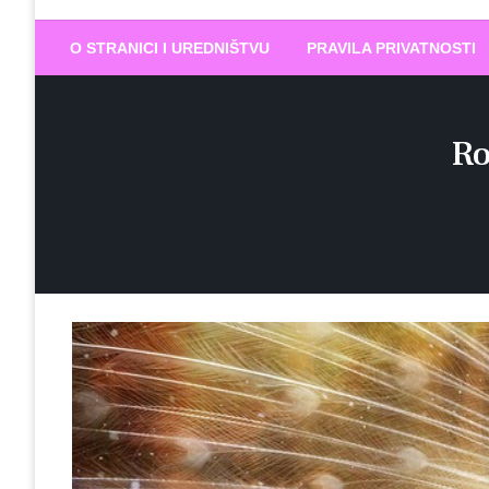
Biram DOBR
… jer BUDUĆNOST nema drugo IME
O STRANICI I UREDNIŠTVU
PRAVILA PRIVATNOSTI
Ro