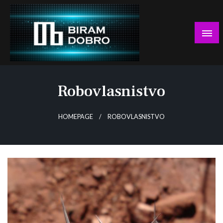
Skip
to
content
… jer BUDUĆNOST nema drugo IME!
Biram DOBRO
Robovlasnistvo
HOMEPAGE
ROBOVLASNISTVO