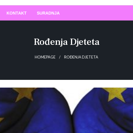
O
!
KONTAKT
SURADNJA
Rođenja Djeteta
HOMEPAGE
ROĐENJA DJETETA