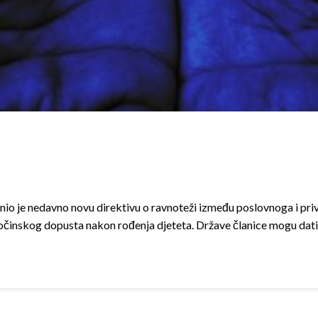
o je nedavno novu direktivu o ravnoteži između poslovnoga i priva
očinskog dopusta nakon rođenja djeteta. Države članice mogu dati