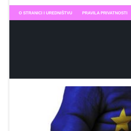
Biram DOBR
… jer BUDUĆNOST nema drugo IME
O STRANICI I UREDNIŠTVU
PRAVILA PRIVATNOSTI